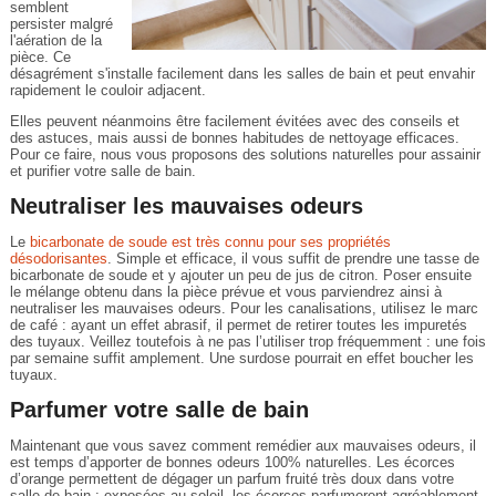
semblent
persister malgré
l'aération de la
pièce. Ce
désagrément s'installe facilement dans les salles de bain et peut envahir
rapidement le couloir adjacent.
Elles peuvent néanmoins être facilement évitées avec des conseils et
des astuces, mais aussi de bonnes habitudes de nettoyage efficaces.
Pour ce faire, nous vous proposons des solutions naturelles pour assainir
et purifier votre salle de bain.
Neutraliser les mauvaises odeurs
Le
bicarbonate de soude est très connu pour ses propriétés
désodorisantes
. Simple et efficace, il vous suffit de prendre une tasse de
bicarbonate de soude et y ajouter un peu de jus de citron. Poser ensuite
le mélange obtenu dans la pièce prévue et vous parviendrez ainsi à
neutraliser les mauvaises odeurs. Pour les canalisations, utilisez le marc
de café : ayant un effet abrasif, il permet de retirer toutes les impuretés
des tuyaux. Veillez toutefois à ne pas l’utiliser trop fréquemment : une fois
par semaine suffit amplement. Une surdose pourrait en effet boucher les
tuyaux.
Parfumer votre salle de bain
Maintenant que vous savez comment remédier aux mauvaises odeurs, il
est temps d’apporter de bonnes odeurs 100% naturelles. Les écorces
d’orange permettent de dégager un parfum fruité très doux dans votre
salle de bain : exposées au soleil, les écorces parfumeront agréablement