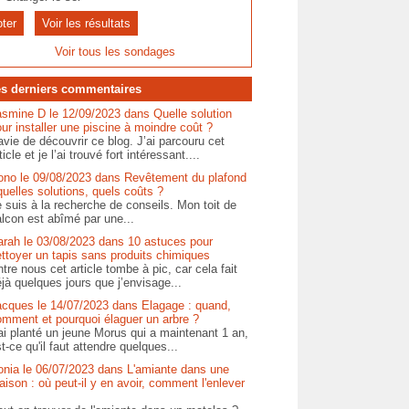
Voir les résultats
Voir tous les sondages
s derniers commentaires
asmine D le 12/09/2023 dans Quelle solution
ur installer une piscine à moindre coût ?
vie de découvrir ce blog. J’ai parcouru cet
ticle et je l’ai trouvé fort intéressant....
ono le 09/08/2023 dans Revêtement du plafond
quelles solutions, quels coûts ?
 suis à la recherche de conseils. Mon toit de
lcon est abîmé par une...
arah le 03/08/2023 dans 10 astuces pour
ttoyer un tapis sans produits chimiques
tre nous cet article tombe à pic, car cela fait
jà quelques jours que j’envisage...
acques le 14/07/2023 dans Elagage : quand,
omment et pourquoi élaguer un arbre ?
ai planté un jeune Morus qui a maintenant 1 an,
t-ce qu'il faut attendre quelques...
onia le 06/07/2023 dans L'amiante dans une
ison : où peut-il y en avoir, comment l'enlever