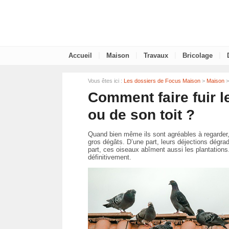
|
|
|
|
Accueil
Maison
Travaux
Bricolage
Vous êtes ici :
Les dossiers de Focus Maison
>
Maison
>
Comment faire fuir 
ou de son toit ?
Quand bien même ils sont agréables à regarder, 
gros dégâts. D’une part, leurs déjections dégrade
part, ces oiseaux abîment aussi les plantations
définitivement.