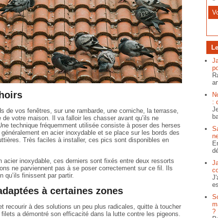
Le
J
po
Ra
ar
hoirs
N
: 
Je
s de vos fenêtres, sur une rambarde, une corniche, la terrasse,
ba
de votre maison. Il va falloir les chasser avant qu’ils ne
Une technique fréquemment utilisée consiste à poser des herses
S
 généralement en acier inoxydable et se place sur les bords des
ne
tières. Très faciles à installer, ces pics sont disponibles en
En
dé
En acier inoxydable, ces derniers sont fixés entre deux ressorts
J
eons ne parviennent pas à se poser correctement sur ce fil. Ils
c
 qu’ils finissent par partir.
J'
es
adaptées à certaines zones
S
ma
et recourir à des solutions un peu plus radicales, quitte à toucher
?
 filets a démontré son efficacité dans la lutte contre les pigeons.