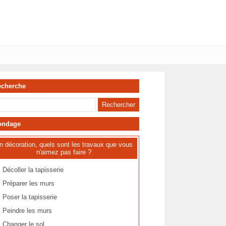
echerche
ondage
n décoration, quels sont les travaux que vous
n'aimez pas faire ?
Décoller la tapisserie
Préparer les murs
Poser la tapisserie
Peindre les murs
Changer le sol