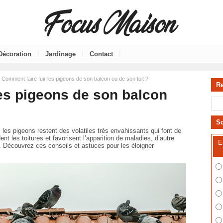
|
|
|
Décoration
Jardinage
Contact
 Comment faire fuir les pigeons de son balcon ou de son toit ?
R
les pigeons de son balcon
S
les pigeons restent des volatiles très envahissants qui font de
nt les toitures et favorisent l’apparition de maladies, d’autre
E
. Découvrez ces conseils et astuces pour les éloigner