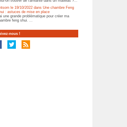
ut-on trouver de l'amiante dans un matelas ?...
ntsom le 19/10/2022 dans Une chambre Feng
hui : astuces de mise en place
ai une grande problématique pour créer ma
ambre feng shui. ...
ivez-nous !