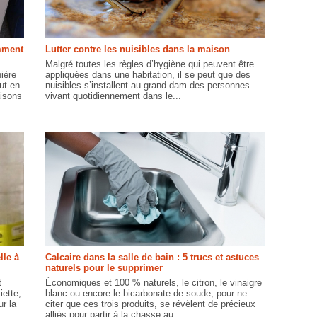
omment
Lutter contre les nuisibles dans la maison
Malgré toutes les règles d’hygiène qui peuvent être
ière
appliquées dans une habitation, il se peut que des
out en
nuisibles s’installent au grand dam des personnes
aisons
vivant quotidiennement dans le...
lle à
Calcaire dans la salle de bain : 5 trucs et astuces
naturels pour le supprimer
t
Économiques et 100 % naturels, le citron, le vinaigre
iette,
blanc ou encore le bicarbonate de soude, pour ne
r la
citer que ces trois produits, se révèlent de précieux
alliés pour partir à la chasse au...