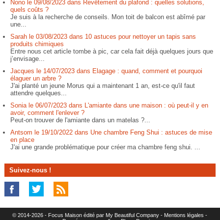
Nono le 09/08/2023 dans Revêtement du plafond : quelles solutions,
quels coûts ?
Je suis à la recherche de conseils. Mon toit de balcon est abîmé par
une...
Sarah le 03/08/2023 dans 10 astuces pour nettoyer un tapis sans
produits chimiques
Entre nous cet article tombe à pic, car cela fait déjà quelques jours que
j’envisage...
Jacques le 14/07/2023 dans Elagage : quand, comment et pourquoi
élaguer un arbre ?
J'ai planté un jeune Morus qui a maintenant 1 an, est-ce qu'il faut
attendre quelques...
Sonia le 06/07/2023 dans L'amiante dans une maison : où peut-il y en
avoir, comment l'enlever ?
Peut-on trouver de l'amiante dans un matelas ?...
Antsom le 19/10/2022 dans Une chambre Feng Shui : astuces de mise
en place
J'ai une grande problématique pour créer ma chambre feng shui. ...
Suivez-nous !
© 2014-2026 - Focus Maison édité par My Beautiful Company -
Mentions légales
-