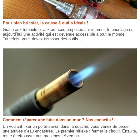
Pour bien bricoler, la caisse à outils idéale !
Grâce aux tutoriels et aux astuces proposés sur internet, le bricolage est
aujourd’hui une activité qui est devenue accessible à tout le monde.
Toutefois, vous devez disposer des outils...
Comment réparer une fuite dans un mur ? Nos conseils !
En voulant fixer un porte-savon dans la douche, vous venez de percer
une arrivée d’eau encastrée. Le premier réflexe : fermer le circuit. Ensuite,
reste à retrousser vos manches ! Avec un...