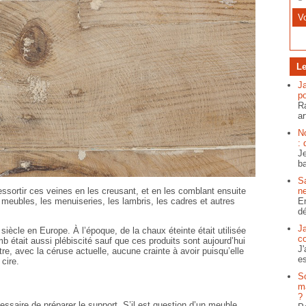
Le
J
po
Ra
ar
N
: 
Je
ba
S
ressortir ces veines en les creusant, et en les comblant ensuite
ne
 meubles, les menuiseries, les lambris, les cadres et autres
En
dé
J
siècle en Europe. À l’époque, de la chaux éteinte était utilisée
c
b était aussi plébiscité sauf que ces produits sont aujourd’hui
J'
ntre, avec la céruse actuelle, aucune crainte à avoir puisqu’elle
es
cire.
S
ma
?
cessaire de préparer le support. S’il est question d’un meuble