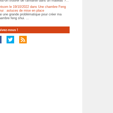
ut-on trouver de l'amiante dans un matelas ?...
ntsom le 19/10/2022 dans Une chambre Feng
hui : astuces de mise en place
ai une grande problématique pour créer ma
ambre feng shui. ...
ivez-nous !