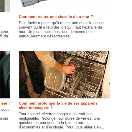
Comment retirer une cheville d'un mur ?
Plus facile à poser qu’à retirer, une cheville donne
souvent du fil à retordre lorsqu’il faut l’extraire du
ouche,
mur. De plus, inutilisées, ces dernières sont
il du
particulièrement désagréables...
.
iser !
Comment prolonger la vie de ses appareils
électroménagers ?
e sous
Tout appareil électroménager a un coût non
esoin
négligeable. Prolonger leur durée de vie est une
.
question de bon sens, à la fois en termes
d’économies et d’écologie. Pour vous aider à en...