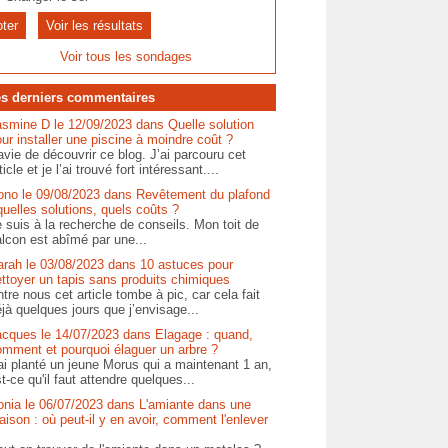
Voir les résultats
Voir tous les sondages
s derniers commentaires
asmine D le 12/09/2023 dans Quelle solution
ur installer une piscine à moindre coût ?
vie de découvrir ce blog. J’ai parcouru cet
ticle et je l’ai trouvé fort intéressant....
ono le 09/08/2023 dans Revêtement du plafond
quelles solutions, quels coûts ?
 suis à la recherche de conseils. Mon toit de
lcon est abîmé par une...
arah le 03/08/2023 dans 10 astuces pour
ttoyer un tapis sans produits chimiques
tre nous cet article tombe à pic, car cela fait
jà quelques jours que j’envisage...
acques le 14/07/2023 dans Elagage : quand,
omment et pourquoi élaguer un arbre ?
ai planté un jeune Morus qui a maintenant 1 an,
t-ce qu'il faut attendre quelques...
onia le 06/07/2023 dans L'amiante dans une
ison : où peut-il y en avoir, comment l'enlever