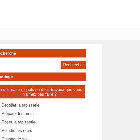
echerche
ondage
n décoration, quels sont les travaux que vous
n'aimez pas faire ?
Décoller la tapisserie
Préparer les murs
Poser la tapisserie
Peindre les murs
Changer le sol