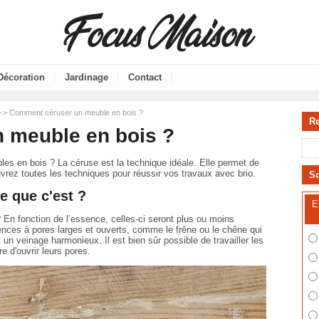
|
|
|
Décoration
Jardinage
Contact
e
> Comment céruser un meuble en bois ?
R
 meuble en bois ?
es en bois ? La céruse est la technique idéale. Elle permet de
vrez toutes les techniques pour réussir vos travaux avec brio.
S
e que c'est ?
E
 En fonction de l’essence, celles-ci seront plus ou moins
nces à pores larges et ouverts, comme le frêne ou le chêne qui
 un veinage harmonieux. Il est bien sûr possible de travailler les
e d'ouvrir leurs pores.