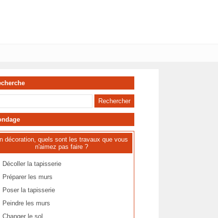
echerche
ondage
n décoration, quels sont les travaux que vous
n'aimez pas faire ?
Décoller la tapisserie
Préparer les murs
Poser la tapisserie
Peindre les murs
Changer le sol