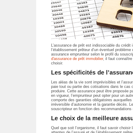
L’assurance de prêt est indissociable du crédit 
l’établissement prêteur d’un éventuel problè
assurance emprunteur selon le profil du souscri
d'assurance de prêt immobilier
, il faut connaîtr
choisir.
Les spécificités de l’assuran
Les aléas de la vie sont imprévisibles et l’assu
paie tout ou partie des cotisations dans le cas o
produire. Cette assurance peut être proposée pa
en vigueur, l’emprunteur peut opter pour un aut
comporte des garanties obligatoires auxquelles l
irréversible d’autonomie et la garantie décès. L
souscripteur en fonction des recommandations
Le choix de la meilleure ass
Quel que soit l’organisme, il faut savoir choisi
attentes de l’assuré et de l’établissement prête