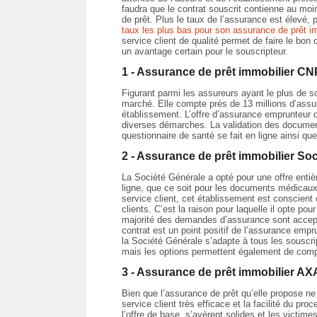
faudra que le contrat souscrit contienne au mo
de prêt. Plus le taux de l’assurance est élevé, p
taux les plus bas pour son assurance de prêt i
service client de qualité permet de faire le bon
un avantage certain pour le souscripteur.
1 - Assurance de prêt immobilier C
Figurant parmi les assureurs ayant le plus de s
marché. Elle compte près de 13 millions d’assur
établissement. L’offre d’assurance emprunteur qu
diverses démarches. La validation des document
questionnaire de santé se fait en ligne ainsi que
2 - Assurance de prêt immobilier So
La Société Générale a opté pour une offre entiè
ligne, que ce soit pour les documents médicaux
service client, cet établissement est conscient
clients. C’est la raison pour laquelle il opte pou
majorité des demandes d’assurance sont accepté
contrat est un point positif de l’assurance emp
la Société Générale s’adapte à tous les souscr
mais les options permettent également de compl
3 - Assurance de prêt immobilier AX
Bien que l’assurance de prêt qu’elle propose n
service client très efficace et la facilité du p
l’offre de base, s’avèrent solides et les victim