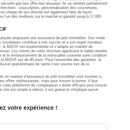
sécurité que leur offre leur assureur. Ils se sentent parfaitement
cherchent : souscription, personnalisation des couvertures,
en charge de leur dossier est également faite de façon
e l’un des meilleurs sur le marché et garantit jusqu’à 17 000
CIF
français proposant une assurance de prêt immobilier. Son mode
s sociétaires contribue à son succès et à son esprit novateur.
e, la MACIF est expérimentée et s’adapte en matière de
mun. Les clients de cette structure apprécient le faible nombre
se et le remboursement de la mensualité couverte sans condition
 la MACIF est de 90 jours. Pour l’ensemble des garanties, la
Aucun questionnaire de santé n’est soumis lors de la
ts en matière d’assurance de prêt immobilier sont fournies à
des offres intéressantes, mais pour trouver la bonne, il faut
n de cette plateforme de comparaison s’avère efficace pour trouver
site est simple à utiliser, il est gratuit et n'implique aucun
ez votre expérience !