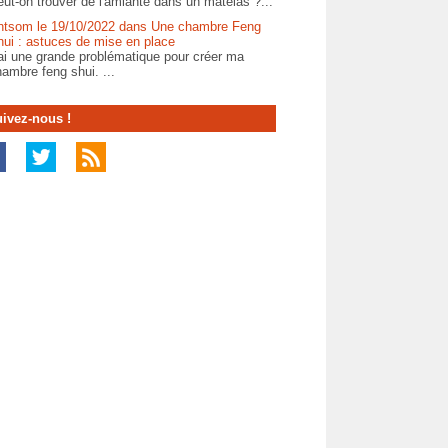
ut-on trouver de l'amiante dans un matelas ?...
ntsom le 19/10/2022 dans Une chambre Feng
hui : astuces de mise en place
ai une grande problématique pour créer ma
ambre feng shui. ...
ivez-nous !