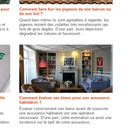
s pour
Comment faire fuir les pigeons de son balcon ou
de son toit ?
Quand bien même ils sont agréables à regarder, les
 et
pigeons restent des volatiles très envahissants qui
ice à
font de gros dégâts. D’une part, leurs déjections
dégradent les toitures et favorisent...
lle
Comment évaluer ses biens pour son assurance
habitation ?
Évaluer correctement ses biens avant de souscrire
es
une assurance habitation est une opération
nécessaire. D’une part, cette estimation va avoir une
nition
incidence sur le tarif de votre assurance,...