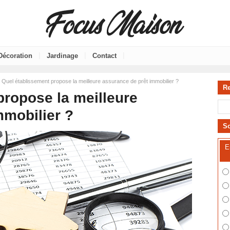
|
|
|
Décoration
Jardinage
Contact
 Quel établissement propose la meilleure assurance de prêt immobilier ?
R
propose la meilleure
mmobilier ?
S
E