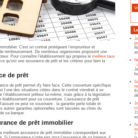
Le
J
po
immobilier. C'est un contrat protégeant l’emprunteur et
Ra
me de remboursement. De nombreux organismes proposent une
ar
pteur. Pour connaître l’établissement qui propose le
meilleur taux
N
e ce qu’est une assurance de prêt et les critères pour bien la
: 
Je
ba
ce de prêt
S
rance de prêt permet d'y faire face. Cette couverture spécifique
ne
ù l’une des situations citées dans le contrat viendrait à se
En
r l’établissement prêteur lui-même, mais grâce à la législation
dé
re établissement pour sa couverture. L’assurance de prêt
J
’assuré ne peut se soustraire : la garantie perte totale et
c
es autres garanties optionnelles sont laissées au choix du
J'
 de sa banque.
es
urance de prêt immobilier
S
ma
r la meilleure assurance de prêt immobilier correspondant aux
?
ur. Si l’emprunteur n’opte pas pour l’assurance de sa banque, il