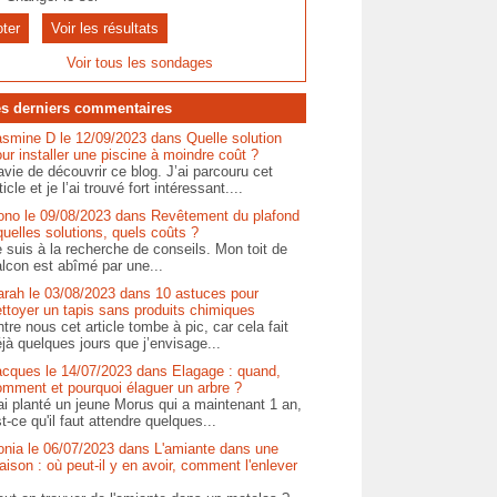
Voir les résultats
Voir tous les sondages
s derniers commentaires
asmine D le 12/09/2023 dans Quelle solution
ur installer une piscine à moindre coût ?
vie de découvrir ce blog. J’ai parcouru cet
ticle et je l’ai trouvé fort intéressant....
ono le 09/08/2023 dans Revêtement du plafond
quelles solutions, quels coûts ?
 suis à la recherche de conseils. Mon toit de
lcon est abîmé par une...
arah le 03/08/2023 dans 10 astuces pour
ttoyer un tapis sans produits chimiques
tre nous cet article tombe à pic, car cela fait
jà quelques jours que j’envisage...
acques le 14/07/2023 dans Elagage : quand,
omment et pourquoi élaguer un arbre ?
ai planté un jeune Morus qui a maintenant 1 an,
t-ce qu'il faut attendre quelques...
onia le 06/07/2023 dans L'amiante dans une
ison : où peut-il y en avoir, comment l'enlever