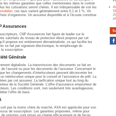
Pe
ins les mêmes garanties que celles mentionnées dans le contrat
A
lus les cotisations seront chères. Il est indispensable de voir les
S
mmobilier
, ces taux varient généralement entre 0,1 et 1 %. Un
J'
 choix d’organisme. Un assureur disponible et à l’écoute constitue
ch
NP Assurances
Su
ouscripteurs, CNP Assurances fait figure de leader sur le
és satisfaits du niveau de protection élevé proposé par cet
’il propose est entièrement dématérialisée, ce qui facilite les
s se fait par signature électronique, le remplissage du
 la souscription.
ciété Générale
rement digitalisée. La transmission des documents se fait en
 de l’assuré ou pour les documents de l’assureur. Concernant le
 que les changements d’interlocuteurs peuvent déconcerter les
r un interlocuteur unique pour le conseil et l’assurance de prêt. La
es par cet assureur. La tarification unique tout au long du
runteur de la Société Générale. L’offre d’assurance emprunteur de
ipteurs. Les conditions sont, non seulement très avantageuses,
éter l’offre de base.
A
e soit pas la moins chère du marché, AXA est appréciée pour son
rocessus de souscription. Les garanties proposées, même pour
es de sinistres sont prises en charge efficacement et de façon