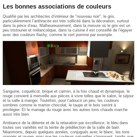
Les bonnes associations de couleurs
Qualifié par les architectes d’intérieur de "nouveau noir", le gris,
particulièrement l’anthracite est très sollicité dans la décoration, surtout
dans la pièce d’eau. Malheureusement, dans la mesure où le gris est un
peu tristounet et mélancolique, dans la cuisine il est conseillé de l’égayer
avec des couleurs flashy, comme le vert pomme par exemple.
Sanguine, coquelicot, brique et carmin, à la fois chaud et dynamique, le
rouge convient à merveille aux pièces à vivre telles que le salon, le séjour
et la salle à manger. Toutefois, pour l’adoucir un peu, les couleurs
sombres comme le marron chocolat, le taupe et le bois seront à
privilégier. Et le mariage du rouge avec les autres tons chauds marche
aussi très bien.
Ambiance de la détente et de la relaxation par excellence, le bleu dans
toutes ses variétés est la teinte de prédilection de la salle de bain.
Néanmoins, depuis quelques années, conjugués avec le blanc, les tons
orangés et jaunes ainsi que les couleurs naturelles s'imposent, tandis que