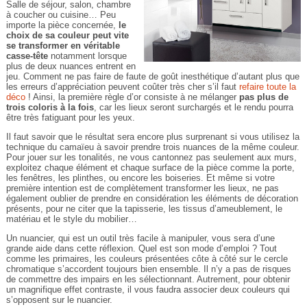
Salle de séjour, salon, chambre
à coucher ou cuisine… Peu
importe la pièce concernée,
le
choix de sa couleur peut vite
se transformer en véritable
casse-tête
notamment lorsque
plus de deux nuances entrent en
jeu. Comment ne pas faire de faute de goût inesthétique d’autant plus que
les erreurs d’appréciation peuvent coûter très cher s’il faut
refaire toute la
déco
! Ainsi, la première règle d’or consiste à ne mélanger
pas plus de
trois coloris à la fois
, car les lieux seront surchargés et le rendu pourra
être très fatiguant pour les yeux.
Il faut savoir que le résultat sera encore plus surprenant si vous utilisez la
technique du camaïeu à savoir prendre trois nuances de la même couleur.
Pour jouer sur les tonalités, ne vous cantonnez pas seulement aux murs,
exploitez chaque élément et chaque surface de la pièce comme la porte,
les fenêtres, les plinthes, ou encore les boiseries. Et même si votre
première intention est de complètement transformer les lieux, ne pas
également oublier de prendre en considération les éléments de décoration
présents, pour ne citer que la tapisserie, les tissus d’ameublement, le
matériau et le style du mobilier…
Un nuancier, qui est un outil très facile à manipuler, vous sera d’une
grande aide dans cette réflexion. Quel est son mode d’emploi ? Tout
comme les primaires, les couleurs présentées côte à côté sur le cercle
chromatique s’accordent toujours bien ensemble. Il n’y a pas de risques
de commettre des impairs en les sélectionnant. Autrement, pour obtenir
un magnifique effet contraste, il vous faudra associer deux couleurs qui
s’opposent sur le nuancier.