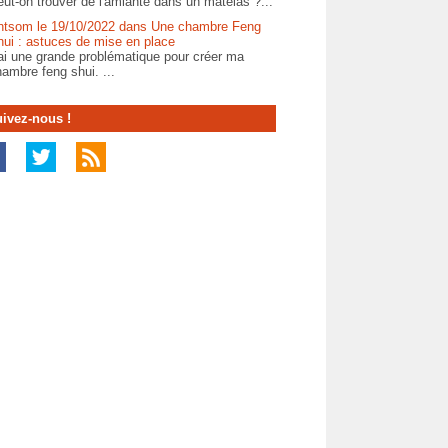
ut-on trouver de l'amiante dans un matelas ?...
ntsom le 19/10/2022 dans Une chambre Feng
hui : astuces de mise en place
ai une grande problématique pour créer ma
ambre feng shui. ...
ivez-nous !