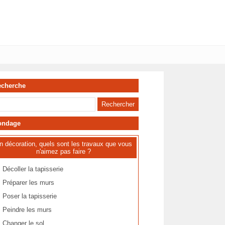
echerche
ondage
n décoration, quels sont les travaux que vous
n'aimez pas faire ?
Décoller la tapisserie
Préparer les murs
Poser la tapisserie
Peindre les murs
Changer le sol