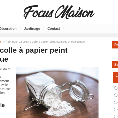
|
|
|
Décoration
Jardinage
Contact
on
> Fabriquer sa propre colle à papier peint naturelle et écologique
R
colle à papier peint
que
S
du doigt
s
E
ni
gement
urelle.
ctueuse
 les
le