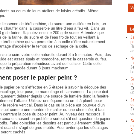
s
nfants au cours de leurs ateliers de loisirs créatifs. Même
ger.
 de l’essence de térébenthine, du sucre, une cuillère en bois, un
es chauffer dans la casserole un litre d’eau à feu vif. Dans un
Le
80 g de farine. Rajoutez ensuite 200 g de sucre. Attendez que
de la farine, du sucre et de l’eau froide tout en veillant à
J
e térébenthine qui va permettre à la colle d’être naturellement
po
avantage d’accélérer le temps de séchage de la colle.
Ra
ar
nsuite cuire votre colle naturelle durant 3 à 5 minutes. Puis, dès
N
quide est assez épais et homogène, retirez la casserole du feu.
: 
ue la préparation refroidisse avant de l’utiliser. Cette colle
Je
eut être gardée durant 3 jours maximum.
ba
nt poser le papier peint ?
S
ne
e papier peint s’effectue en 5 étapes à savoir la découpe des
En
 encollage, leur pose, le marouflage et l’arasement. La pose doit
dé
quement débuter depuis une source de lumière donc la fenêtre
J
itement l’affaire. Utilisez une équerre ou un fil à plomb pour
c
r le repère vertical. Dans le cas où la pièce est pourvue d’un
J'
isuel comme une montée d’escalier ou une cheminée, il faut
es
n centrant la pose du papier peint. Au niveau des raccords, il
e ceux-ci causent un problème surtout s’il est question de papier
S
tifs. Faire coïncider les dessins est particulièrement difficile
ma
 quand il s’agit de gros motifs. Pour éviter que les décalages
?
s seront cachés.