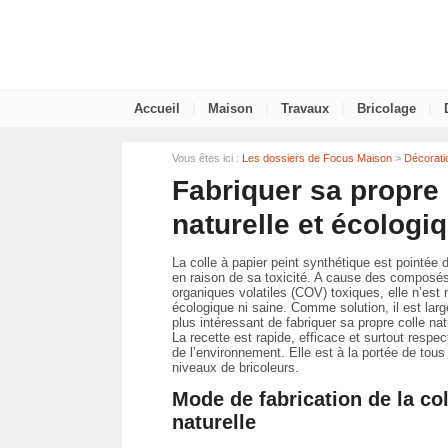
|
|
|
|
Accueil
Maison
Travaux
Bricolage
Vous êtes ici :
Les dossiers de Focus Maison
>
Décorati
Fabriquer sa propre 
naturelle et écologi
La colle à papier peint synthétique est pointée 
en raison de sa toxicité. A cause des composé
organiques volatiles (COV) toxiques, elle n’est 
écologique ni saine. Comme solution, il est lar
plus intéressant de fabriquer sa propre colle nat
La recette est rapide, efficace et surtout respe
de l’environnement. Elle est à la portée de tous
niveaux de bricoleurs.
Mode de fabrication de la col
naturelle