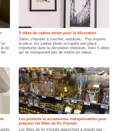
n
5 idées de cadres photo pour la décoration
Salon, chambre à coucher, vestibule... Peu importe
l’un
la pièce, les cadres photo occupent une place
 là de
importante dans la décoration intérieure. Voici 5 idées
 les
qui ne manqueront pas de mettre en valeur...
ets
Les produits et accessoires indispensables pour
préparer les fêtes de fin d'année
ulants
Les fêtes de fin d’année approchent à grands pas :