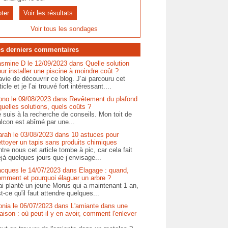
Voir les résultats
Voir tous les sondages
s derniers commentaires
asmine D le 12/09/2023 dans Quelle solution
ur installer une piscine à moindre coût ?
vie de découvrir ce blog. J’ai parcouru cet
ticle et je l’ai trouvé fort intéressant....
ono le 09/08/2023 dans Revêtement du plafond
quelles solutions, quels coûts ?
 suis à la recherche de conseils. Mon toit de
lcon est abîmé par une...
arah le 03/08/2023 dans 10 astuces pour
ttoyer un tapis sans produits chimiques
tre nous cet article tombe à pic, car cela fait
jà quelques jours que j’envisage...
acques le 14/07/2023 dans Elagage : quand,
omment et pourquoi élaguer un arbre ?
ai planté un jeune Morus qui a maintenant 1 an,
t-ce qu'il faut attendre quelques...
onia le 06/07/2023 dans L'amiante dans une
ison : où peut-il y en avoir, comment l'enlever