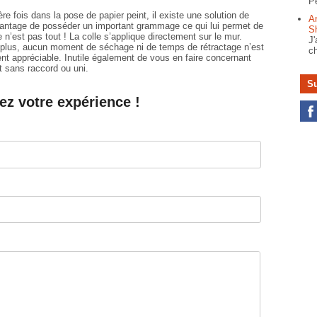
Pe
re fois dans la pose de papier peint, il existe une solution de
A
 l’avantage de posséder un important grammage ce qui lui permet de
S
n’est pas tout ! La colle s’applique directement sur le mur.
J'
e plus, aucun moment de séchage ni de temps de rétractage n’est
ch
nt appréciable. Inutile également de vous en faire concernant
nt sans raccord ou uni.
Su
ez votre expérience !