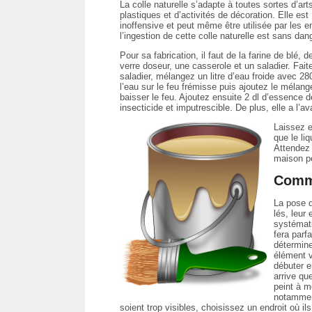
La colle naturelle s’adapte à toutes sortes d’art
plastiques et d’activités de décoration. Elle est
inoffensive et peut même être utilisée par les e
l’ingestion de cette colle naturelle est sans dan
Pour sa fabrication, il faut de la farine de blé,
verre doseur, une casserole et un saladier. Fait
saladier, mélangez un litre d’eau froide avec 2
l’eau sur le feu frémisse puis ajoutez le mélange 
baisser le feu. Ajoutez ensuite 2 dl d’essence d
insecticide et imputrescible. De plus, elle a l’
Laissez e
que le li
Attendez q
maison p
Comme
La pose d
lés, leur
systémati
fera parfa
détermine
élément v
débuter e
arrive qu
peint à mo
notamment
soient trop visibles, choisissez un endroit où il