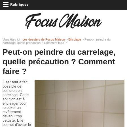
Vous êtes ici :
Les dossiers de Focus Maison
>
Bricolage
> Peut-on peindre du
carrelage, quelle précaution ? Comment faire ?
Peut-on peindre du carrelage,
quelle précaution ? Comment
faire ?
Il est tout à fait
possible de
peindre son
carrelage. Cette
solution est à
envisager pour
relooker un
revêtement
devenu trop
vétuste. Elle
permet d’éviter le