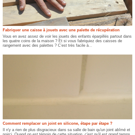
Fabriquer une caisse à jouets avec une palette de récupération
Vous en avez assez de voir les jouets des enfants éparpillés partout dans
les quatre coins de la maison ? Et si vous fabriquiez des caisses de
rangement avec des palettes ? C’est très facile à...
Comment remplacer un joint en silicone, étape par étape ?
Il n'y a rien de plus disgracieux dans sa salle de bain qu'un joint abîmé et
noirci. Quand on est témoin de cette situation, c'est qu'il est grand temps